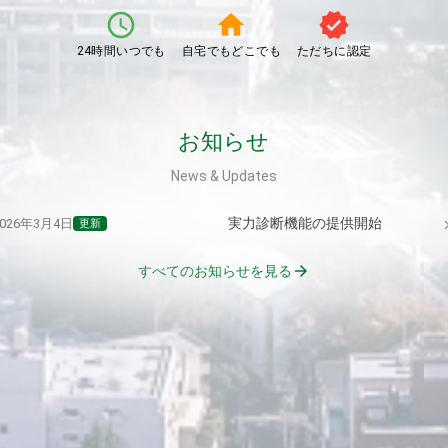
schedule
home
verified
24時間いつでも
自宅でもどこでも
ただちに認定
お知らせ
News & Updates
実力診断機能の提供開始
chevron
2026年3月4日
更新
arrow_forward
すべてのお知らせを見る